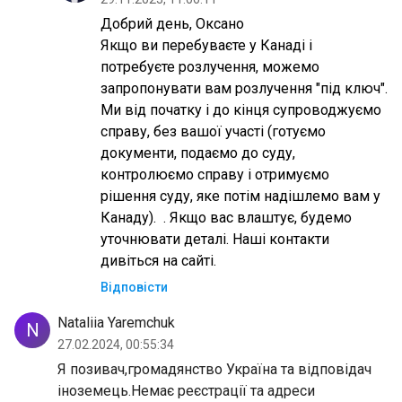
Добрий день, Оксано
Якщо ви перебуваєте у Канаді і
потребуєте розлучення, можемо
запропонувати вам розлучення "під ключ".
Ми від початку і до кінця супроводжуємо
справу, без вашої участі (готуємо
документи, подаємо до суду,
контролюємо справу і отримуємо
рішення суду, яке потім надішлемо вам у
Канаду). . Якщо вас влаштує, будемо
уточнювати деталі. Наші контакти
дивіться на сайті.
Відповісти
Nataliia Yaremchuk
N
27.02.2024, 00:55:34
Я позивач,громадянство Україна та відповідач
іноземець.Немає реєстрації та адреси