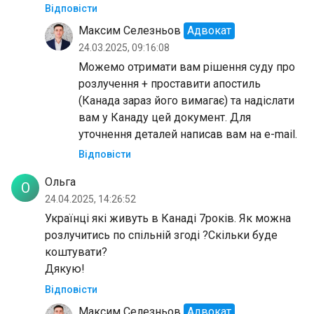
Відповісти
Максим Селезньов
Адвокат
24.03.2025, 09:16:08
Можемо отримати вам рішення суду про
розлучення + проставити апостиль
(Канада зараз його вимагає) та надіслати
вам у Канаду цей документ. Для
уточнення деталей написав вам на e-mail.
Відповісти
Ольга
О
24.04.2025, 14:26:52
Українці які живуть в Канаді 7років. Як можна
розлучитись по спільній згоді ?Скільки буде
коштувати?
Дякую!
Відповісти
Максим Селезньов
Адвокат