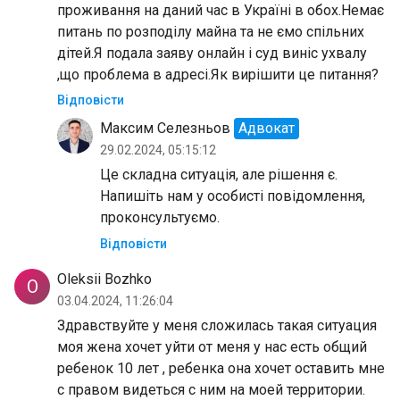
проживання на даний час в Україні в обох.Немає
питань по розподілу майна та не ємо спільних
дітей.Я подала заяву онлайн і суд виніс ухвалу
,що проблема в адресі.Як вирішити це питання?
Відповісти
Максим Селезньов
Адвокат
29.02.2024, 05:15:12
Це складна ситуація, але рішення є.
Напишіть нам у особисті повідомлення,
проконсультуємо.
Відповісти
Oleksii Bozhko
O
03.04.2024, 11:26:04
Здравствуйте у меня сложилась такая ситуация
моя жена хочет уйти от меня у нас есть общий
ребенок 10 лет , ребенка она хочет оставить мне
с правом видеться с ним на моей территории.