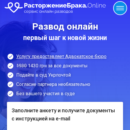
Развод онлайн
первый шаг к новой жизни
Услугу предоставляет Адвокатское бюро
1930
1430 грн за все документы
Подайте в суд Укрпочтой
Согласие партнера необязательно
Без вашего участия в суде
Заполните анкету и получите документы
с инструкцией на e-mail