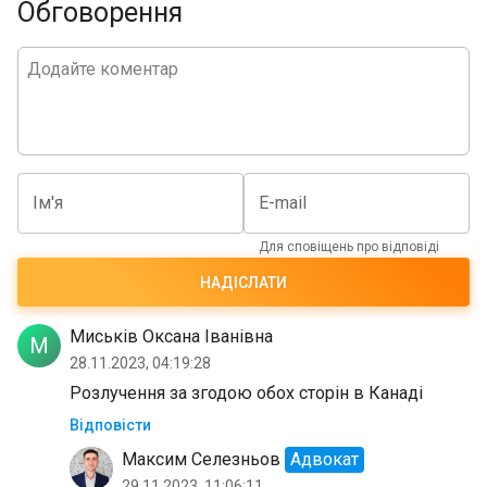
Обговорення
Ім'я
E-mail
Для сповіщень про відповіді
НАДІСЛАТИ
Миськів Оксана Іванівна
М
28.11.2023, 04:19:28
Розлучення за згодою обох сторін в Канаді
Відповісти
Максим Селезньов
Адвокат
29.11.2023, 11:06:11