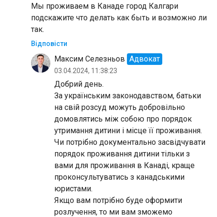
Мы проживаем в Канаде город Калгари
подскажите что делать как быть и возможно ли
так.
Відповісти
Максим Селезньов
Адвокат
03.04.2024, 11:38:23
Добрий день.
За українським законодавством, батьки
на свій розсуд можуть добровільно
домовлятись між собою про порядок
утримання дитини і місце її проживання.
Чи потрібно документально засвідчувати
порядок проживання дитини тільки з
вами для проживання в Канаді, краще
проконсультуватись з канадськими
юристами.
Якщо вам потрібно буде оформити
розлучення, то ми вам зможемо