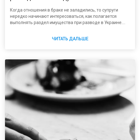
Когда отношения в браке не заладились, то супруги
нередко начинают интересоваться, как полагается
выполнять раздел имущества при разводе в Украине.
Ситуация далеко не так проста, как может показаться на
первый взгляд. В особенности это относится к случаям,
ЧИТАТЬ ДАЛЬШЕ
когда действительно есть, что делить. И непросто без
помощи специалиста в области гражданского,
семейного права разобраться, кому должно отойти то
или иное имущество, на какую долю можно
рассчитывать.