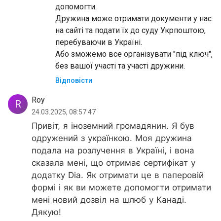
допомогти.
Дружина може отримати документи у нас
на сайті та подати їх до суду Укрпоштою,
перебуваючи в Україні.
Або зможемо все організувати "під ключ",
без вашої участі та участі дружини.
Відповісти
Roy
R
24.03.2025, 08:57:47
Привіт, я іноземний громадянин. Я був
одружений з українкою. Моя дружина
подала на розлучення в Україні, і вона
сказала мені, що отримає сертифікат у
додатку Dia. Як отримати це в паперовій
формі і як ви можете допомогти отримати
мені новий дозвіл на шлюб у Канаді.
Дякую!