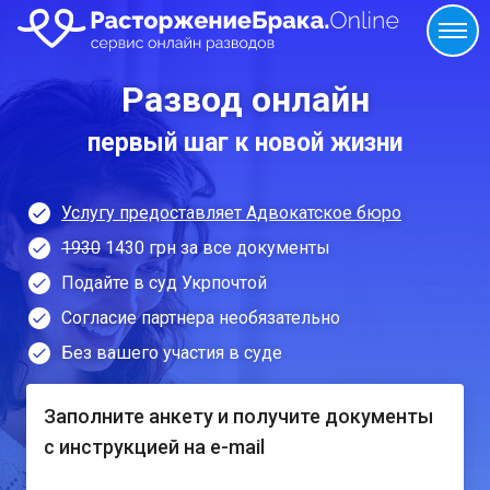
Развод онлайн
первый шаг к новой жизни
Услугу предоставляет Адвокатское бюро
1930
1430 грн за все документы
Подайте в суд Укрпочтой
Согласие партнера необязательно
Без вашего участия в суде
Заполните анкету и получите документы
с инструкцией на e-mail