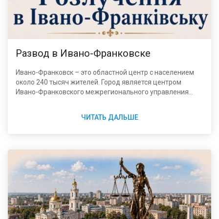
Развод в Ивано-Франковске
Ивано-Франковск – это областной центр с населением
около 240 тысяч жителей. Город является центром
Ивано-Франковского межрегионального управления
Министерства юстиции, которому подчинены отделы
ДРАЦС сразу трех областей – Ивано-Франковской,
ЧИТАТЬ ДАЛЬШЕ
Тернопольской и Черновицкой. Для жителей Ивано-
Франковска это означает, что местный отдел ДРАЦС
хорошо знаком с разными процедурами и имеет
значительный опыт обработки заявлений.