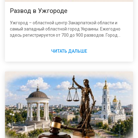
Развод в Ужгороде
Ужгород – областной центр Закарпатской области и
самый западный областной город Украины. Ежегодно
здесь регистрируется от 700 до 900 разводов. Город
компактный, поэтому судебная нагрузка сосредоточена
в одном суде – Ужгородском горрайонном, что упрощает
ЧИТАТЬ ДАЛЬШЕ
выбор подсудности по сравнению с большими городами.
Официальная контактная информация отдела ДРАЦС и
суда размещена на сайте Ужгородского городского
совета (rada-uzhgorod.gov.ua) и на портале судебной
власти court.gov.ua.