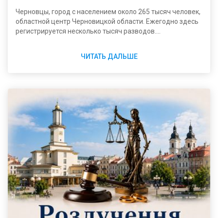
Черновцы, город с населением около 265 тысяч человек,
областной центр Черновицкой области. Ежегодно здесь
регистрируется несколько тысяч разводов.
Официальный сайт ЦНАП города Черновцов, где можно
записаться на прием и получить актуальную
ЧИТАТЬ ДАЛЬШЕ
информацию: dozvil.city.cv.ua, телефон: (0372) 50-90-90.
Официальный портал для записи в ЗАГС и подачи
заявлений онлайн dracs.minjust.gov.ua.