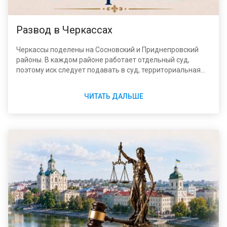
Развод в Черкассах
Черкассы поделены на Сосновский и Приднепровский
районы. В каждом районе работает отдельный суд,
поэтому иск следует подавать в суд, территориальная
юрисдикция которого охватывает зарегистрированный
адрес ответчика. Оба суда расположены в одном доме
ЧИТАТЬ ДАЛЬШЕ
по ул. Гоголя, 316, но занимают разные помещения,
имеют отдельные канцелярии, банковские реквизиты и
электронные адреса.