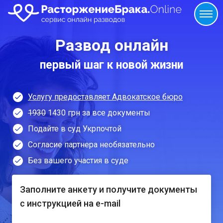
Развод онлайн
первый шаг к новой жизни
Услугу предоставляет Адвокатское бюро
1930
1430 грн за все документы
Подайте в суд Укрпочтой
Согласие партнера необязательно
Без вашего участия в суде
Заполните анкету и получите документы
с инструкцией на e-mail