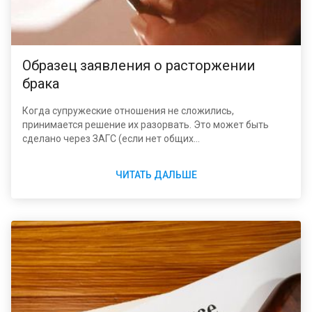
Образец заявления о расторжении
брака
Когда супружеские отношения не сложились,
принимается решение их разорвать. Это может быть
сделано через ЗАГС (если нет общих
несовершеннолетних детей и оба супруга согласны
расстаться). Или через суд, когда в браке нажитые дети,
ЧИТАТЬ ДАЛЬШЕ
нет возможности прибыть в орган ЗАГС или
расставаться желает один из супругов. Для правильного
и быстрого оформления расторжения брака удобно
иметь под рукой образец заявления на развод.