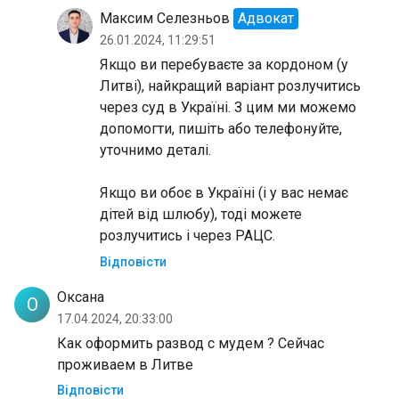
Максим Селезньов
Адвокат
26.01.2024, 11:29:51
Якщо ви перебуваєте за кордоном (у
Литві), найкращий варіант розлучитись
через суд в Україні. З цим ми можемо
допомогти, пишіть або телефонуйте,
уточнимо деталі.
Якщо ви обоє в Україні (і у вас немає
дітей від шлюбу), тоді можете
розлучитись і через РАЦС.
Відповісти
Оксана
О
17.04.2024, 20:33:00
Как оформить развод с мудем ? Сейчас
проживаем в Литве
Відповісти