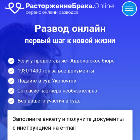
Развод онлайн
первый шаг к новой жизни
Услугу предоставляет Адвокатское бюро
1930
1430 грн за все документы
Подайте в суд Укрпочтой
Согласие партнера необязательно
Без вашего участия в суде
Заполните анкету и получите документы
с инструкцией на e-mail