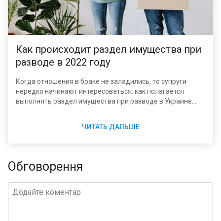
Как происходит раздел имущества при
разводе в 2022 году
Когда отношения в браке не заладились, то супруги
нередко начинают интересоваться, как полагается
выполнять раздел имущества при разводе в Украине.
Ситуация далеко не так проста, как может показаться на
первый взгляд. В особенности это относится к случаям,
ЧИТАТЬ ДАЛЬШЕ
когда действительно есть, что делить. И непросто без
помощи специалиста в области гражданского,
семейного права разобраться, кому должно отойти то
или иное имущество, на какую долю можно
Обговорення
рассчитывать.