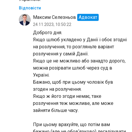
Відповісти
Максим Селезньов
Адвокат
24.11.2023, 10:50:22
Доброго дня.
Якщо шлюб укладено у Данії і обоє згодні
на розлучення, то розгляньте варіант
розлучення у самій Данії.
Якщо це не можливо або занадто дорого,
можна розірвати шлюб через суд в
Україні.
Бажано, щоб при цьому чоловік був
згоден на розлучення.
Якщо ж його згоди немає, таке
розлучення теж можливе, але може
зайняти більше часу.
При цьому врахуйте, що потім вам
бажано (але не обовʼязково) легалізувати