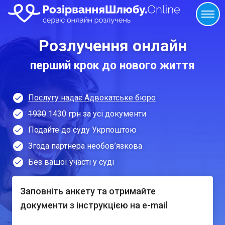
Розлучення онлайн
перший крок до нового життя
Послугу надає Адвокатське бюро
1930
1430 грн за усі документи
Подайте до суду Укрпоштою
Згода партнера необов’язкова
Без вашої участі у суді
Заповніть анкету та отримайте
документи з інструкцією на e-mail