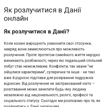
Як розлучитися в Данії
онлайн
Як розлучитися в Данії?
Коли кохані вирішують узаконити свої стосунки,
навряд вони замислюються про можливість
розлучення. Проте протягом сімейного життя нерідко
виникають розбіжності, через які подальший спільний
побут стає неможливим. Конфлікти, так зване "не
зійшлися характерами", суперечки та інше - не такі
вже й рідкісні підстави для розірвання подружніх
відносин. Від розлучення не застрахований ніхто –
розставання може зачепити будь-яку людину
незалежно від національності, релігії, професії та
соціального статусу. Сьогодні ми розповімо про те, як
розлучитись у Данії українцям.