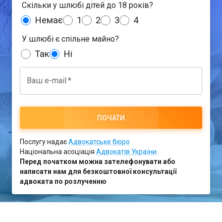
Скільки у шлюбі дітей до 18 років?
Немає
1
2
3
4
У шлюбі є спільне майно?
Так
Ні
Ваш e-mail
*
ПОЧАТИ
Послугу надає
Адвокатське бюро
Національна асоціація
Адвокатів України
Перед початком можна зателефонувати або
написати нам для безкоштовної консультації
адвоката по розлученню