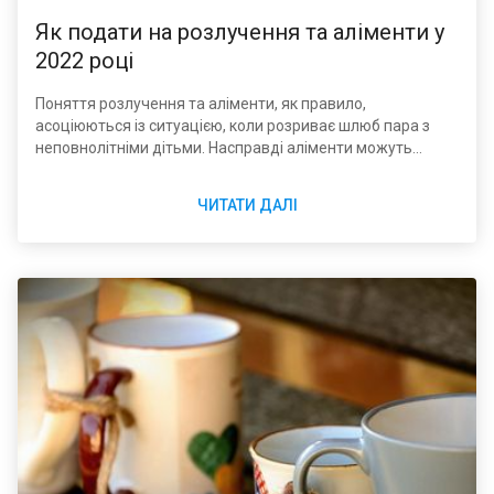
Як подати на розлучення та аліменти у
2022 році
Поняття розлучення та аліменти, як правило,
асоціюються із ситуацією, коли розриває шлюб пара з
неповнолітніми дітьми. Насправді аліменти можуть
виплачуватись і в інших випадках. Що стосується виплат
при розірванні шлюбу, варто розібратися, як приймається
ЧИТАТИ ДАЛІ
рішення про них, хто виступає одержувачем і який розмір
суми допомоги у 2022 році.