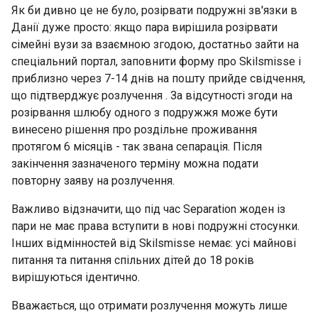
Як би дивно це не було, розірвати подружні зв'язки в
Данії дуже просто: якщо пара вирішила розірвати
сімейні вузи за взаємною згодою, достатньо зайти на
спеціальний портал, заповнити форму про Skilsmisse і
приблизно через 7-14 днів на пошту прийде свідчення,
що підтверджує розлучення . За відсутності згоди на
розірвання шлюбу одного з подружжя може бути
винесено рішення про роздільне проживання
протягом 6 місяців - так звана сепарація. Після
закінчення зазначеного терміну можна подати
повторну заяву на розлучення.
Важливо відзначити, що під час Separation жоден із
пари не має права вступити в нові подружні стосунки.
Інших відмінностей від Skilsmisse немає: усі майнові
питання та питання спільних дітей до 18 років
вирішуються ідентично.
Вважається, що отримати розлучення можуть лише