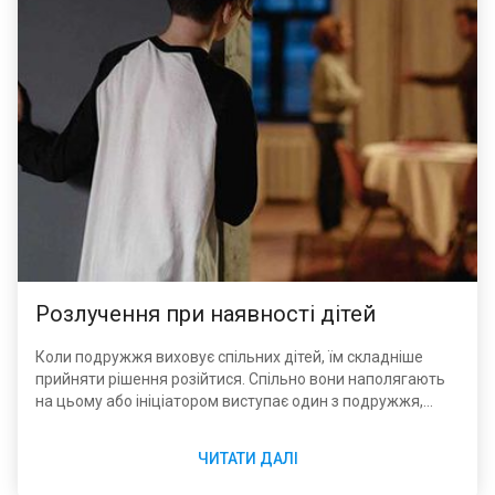
Розлучення при наявності дітей
Коли подружжя виховує спільних дітей, їм складніше
прийняти рішення розійтися. Спільно вони наполягають
на цьому або ініціатором виступає один з подружжя,
важливо мати уявлення, що взагалі потрібно для
розлучення з дітьми. Подружжю треба знати, що
ЧИТАТИ ДАЛІ
розлучення з дітьми без суду в Україні не допускається,
не варто даремно турбувати з цього приводу