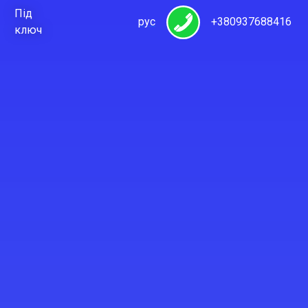
Під
рус
+380937688416
ключ