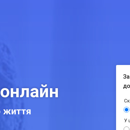
За
 онлайн
до
Ск
о життя
У 