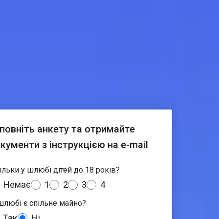
повніть анкету та отримайте
кументи з інструкцією на e-mail
ільки у шлюбі дітей до 18 років?
Немає
1
2
3
4
шлюбі є спільне майно?
Так
Ні