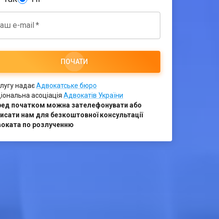
аш e-mail
*
ПОЧАТИ
лугу надає
Адвокатське бюро
іональна асоціація
Адвокатів України
ред початком можна зателефонувати або
исати нам для безкоштовної консультації
оката по розлученню