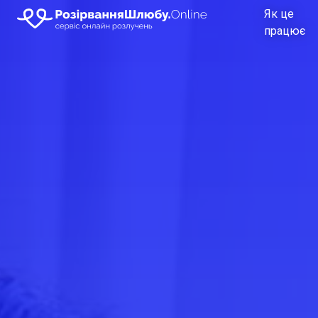
Як це
працює