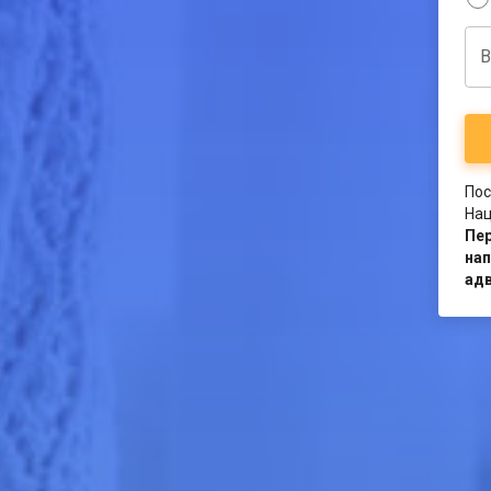
В
Пос
Нац
Пе
нап
адв