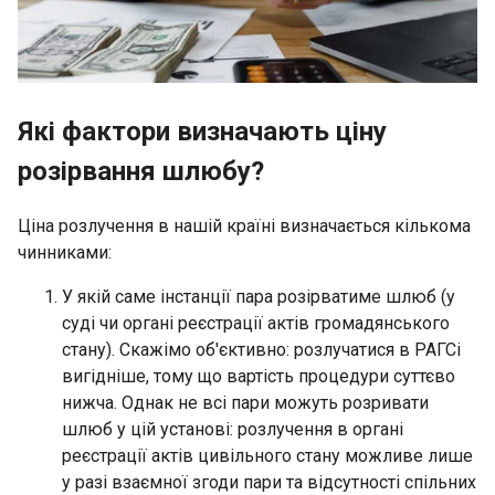
Які фактори визначають ціну
розірвання шлюбу?
Ціна розлучення в нашій країні визначається кількома
чинниками:
У якій саме інстанції пара розірватиме шлюб (у
суді чи органі реєстрації актів громадянського
стану). Скажімо об'єктивно: розлучатися в РАГСі
вигідніше, тому що вартість процедури суттєво
нижча. Однак не всі пари можуть розривати
шлюб у цій установі: розлучення в органі
реєстрації актів цивільного стану можливе лише
у разі взаємної згоди пари та відсутності спільних