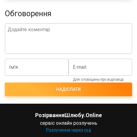
Обговорення
Ім'я
E-mail
Для сповіщень про відповіді
НАДІСЛАТИ
РозірванняШлюбу.Online
сервіс онлайн розлучень
Розлучення через суд