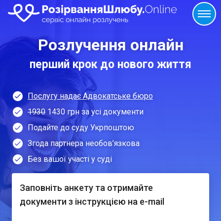
Розлучення онлайн
перший крок до нового життя
Послугу надає Адвокатське бюро
1930
1430 грн за усі документи
Подайте до суду Укрпоштою
Згода партнера необов’язкова
Без вашої участі у суді
Заповніть анкету та отримайте
документи з інструкцією на e-mail