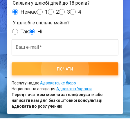
Скільки у шлюбі дітей до 18 років?
Немає
1
2
3
4
У шлюбі є спільне майно?
Так
Ні
Ваш e-mail
*
ПОЧАТИ
Послугу надає
Адвокатське бюро
Національна асоціація
Адвокатів України
Перед початком можна зателефонувати або
написати нам для безкоштовної консультації
адвоката по розлученню