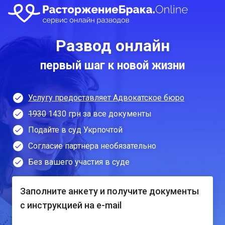
Развод онлайн
первый шаг к новой жизни
Услугу предоставляет Адвокатское бюро
1930
1430 грн за все документы
Подайте в суд Укрпочтой
Согласие партнера необязательно
Без вашего участия в суде
Заполните анкету и получите документы
с инструкцией на e-mail