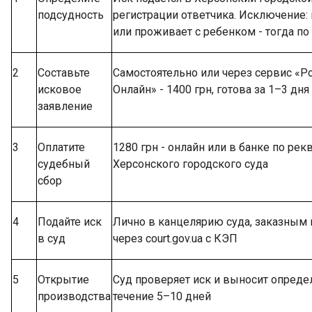
подсудность
регистрации ответчика. Исключение: 
или проживает с ребенком - тогда по
2
Составьте
Самостоятельно или через сервис «Р
исковое
Онлайн» - 1400 грн, готова за 1–3 дня
заявление
3
Оплатите
1280 грн - онлайн или в банке по рек
судебный
Херсонского городского суда
сбор
4
Подайте иск
Лично в канцелярию суда, заказным
в суд
через court.gov.ua с КЭП
5
Открытие
Суд проверяет иск и выносит опреде
производства
течение 5–10 дней