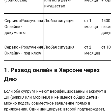
(court.gov.ua)
или есть дети/
месяца
+ юр
имущество
Сервис «Розлучення
Любая ситуация
от 1
1400 
Онлайн» -
месяца
паке
документы
доку
Сервис «Розлучення
Любая ситуация
от 2
от 1
Онлайн» - под ключ
месяцев
1. Развод онлайн в Херсоне через
Дию
Если оба супруга имеют верифицированный аккаунт в
Дії (BankID или MobileID) и не имеют общих детей -
можно подать совместное заявление прямо в
приложении. Один инициирует, второй подтверждает,