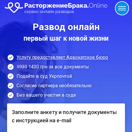
Развод онлайн
первый шаг к новой жизни
Услугу предоставляет Адвокатское бюро
1930
1430 грн за все документы
Подайте в суд Укрпочтой
Согласие партнера необязательно
Без вашего участия в суде
Заполните анкету и получите документы
с инструкцией на e-mail