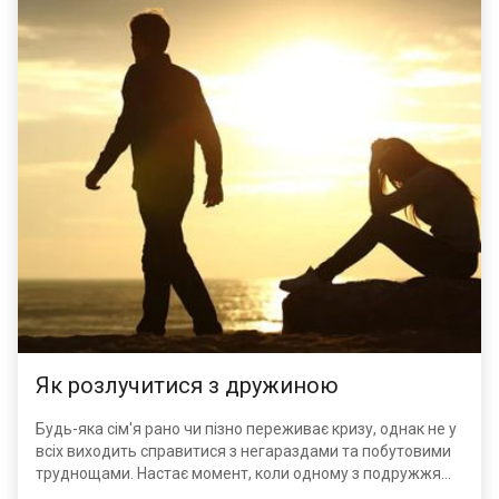
Як розлучитися з дружиною
Будь-яка сім'я рано чи пізно переживає кризу, однак не у
всіх виходить справитися з негараздами та побутовими
труднощами. Настає момент, коли одному з подружжя
набридає все це терпіти і він пропонує другій половинці