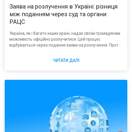
Заява на розлучення в Україні: різниця
між поданням через суд та органи
РАЦС
Україна, як і багато інших країн, надає своїм громадянам
можливість офіційно розлучитися. Цей процес
відбувається через подання заяви на розлучення. Проте,
в Україні існують два основних шляхи подання заяви:
через суд та через органи РАЦС (Реєстратора актів
ЧИТАТИ ДАЛІ
цивільного стану). У цій статті ми розглянемо відмінності
між цими двома процедурами та надамо корисну
інформацію щодо кожної з них.