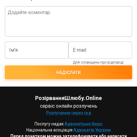
Ім'я
E-mail
Для сповіщень про відповіді
НАДІСЛАТИ
РозірванняШлюбу.Online
сервіс онлайн розлучень
Розлучення через суд
Послугу надає
Адвокатське бюро
Національна асоціація
Адвокатів України
Перед початком можна зателефонувати або написати