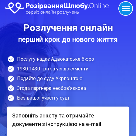
Розлучення онлайн
перший крок до нового життя
Послугу надає Адвокатське бюро
1930
1430 грн за усі документи
Подайте до суду Укрпоштою
Згода партнера необов’язкова
Без вашої участі у суді
Заповніть анкету та отримайте
документи з інструкцією на e-mail