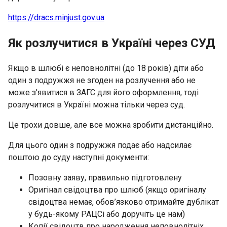
https://dracs.minjust.gov.ua
Як розлучитися в Україні через СУД
Якщо в шлюбі є неповнолітні (до 18 років) діти або
один з подружжя не згоден на розлучення або не
може з'явитися в ЗАГС для його оформлення, тоді
розлучитися в Україні можна тільки через суд.
Це трохи довше, але все можна зробити дистанційно.
Для цього один з подружжя подає або надсилає
поштою до суду наступні документи:
Позовну заяву, правильно підготовлену
Оригінал свідоцтва про шлюб
(якщо оригіналу
свідоцтва немає, обов’язково отримайте дублікат
у будь-якому РАЦСі або доручіть це нам)
Копії свідоцтв про народження неповнолітніх