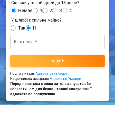
Скільки у шлюбі дітей до 18 років?
Немає
1
2
3
4
У шлюбі є спільне майно?
Так
Ні
Ваш e-mail
*
ПОЧАТИ
Послугу надає
Адвокатське бюро
Національна асоціація
Адвокатів України
Перед початком можна зателефонувати або
написати нам для безкоштовної консультації
адвоката по розлученню