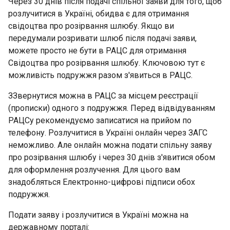
Через 30 днів після подачі спільної заяви для того, щоб
розлучитися в Україні, обидва є для отримання
свідоцтва про розірвання шлюбу. Якщо ви
передумали розривати шлюб після подачі заяви,
можете просто не бути в РАЦС для отримання
Свідоцтва про розірвання шлюбу. Ключовою тут є
можливість подружжя разом з'явиться в РАЦС.
ЗЗвернутися можна в РАЦС за місцем реєстрації
(прописки) одного з подружжя. Перед відвідуванням
РАЦСу рекомендуємо записатися на прийом по
телефону. Розлучитися в Україні онлайн через ЗАГС
неможливо. Але онлайн можна подати спільну заяву
про розірвання шлюбу і через 30 днів з'явитися обом
для оформлення розлучення. Для цього вам
знадобляться Електронно-цифрові підписи обох
подружжя.
Подати заяву і розлучитися в Україні можна на
державному порталі: