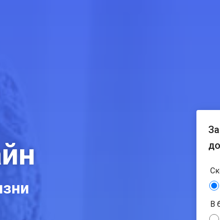
За
айн
до
Ск
изни
В 