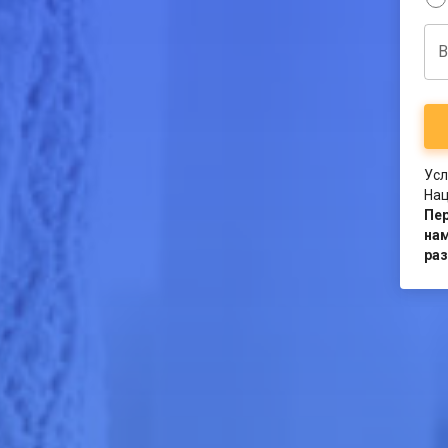
В
Усл
Нац
Пер
нам
ра