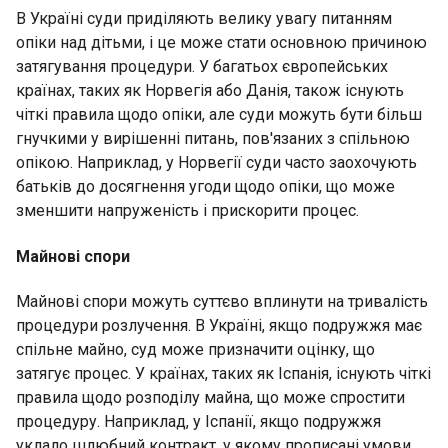
В Україні суди приділяють велику увагу питанням
опіки над дітьми, і це може стати основною причиною
затягування процедури. У багатьох європейських
країнах, таких як Норвегія або Данія, також існують
чіткі правила щодо опіки, але суди можуть бути більш
гнучкими у вирішенні питань, пов'язаних з спільною
опікою. Наприклад, у Норвегії суди часто заохочують
батьків до досягнення угоди щодо опіки, що може
зменшити напруженість і прискорити процес.
Майнові спори
Майнові спори можуть суттєво вплинути на тривалість
процедури розлучення. В Україні, якщо подружжя має
спільне майно, суд може призначити оцінку, що
затягує процес. У країнах, таких як Іспанія, існують чіткі
правила щодо розподілу майна, що може спростити
процедуру. Наприклад, у Іспанії, якщо подружжя
уклало шлюбний контракт, у якому прописані умови