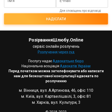
Ім'я
E-mail
Для сповіщень про відповіді
НАДІСЛАТИ
РозірванняШлюбу.Online
сервіс онлайн розлучень
Розлучення через суд
Послугу надає
Адвокатське бюро
Національна асоціація
Адвокатів України
Перед початком можна зателефонувати або написати
нам для безкоштовної консультації адвоката по
розлученню
м. Вінниця, вул. А.Артинова, 46, офіс 110
м. Київ, вул. Картвелішвілі, 3, офіс 81
м. Харків, вул. Культури, 3