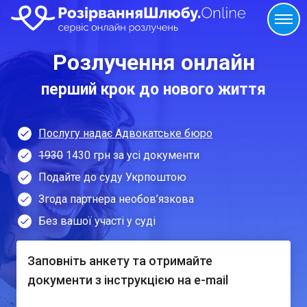
Розлучення онлайн
перший крок до нового життя
Послугу надає Адвокатське бюро
1930
1430 грн за усі документи
Подайте до суду Укрпоштою
Згода партнера необов’язкова
Без вашої участі у суді
Заповніть анкету та отримайте
документи з інструкцією на e-mail