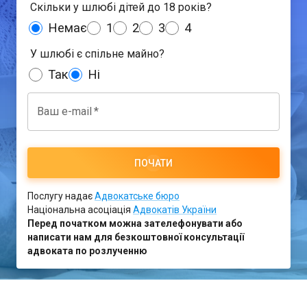
Скільки у шлюбі дітей до 18 років?
Немає
1
2
3
4
У шлюбі є спільне майно?
Так
Ні
Ваш e-mail
*
ПОЧАТИ
Послугу надає
Адвокатське бюро
Національна асоціація
Адвокатів України
Перед початком можна зателефонувати або
написати нам для безкоштовної консультації
адвоката по розлученню