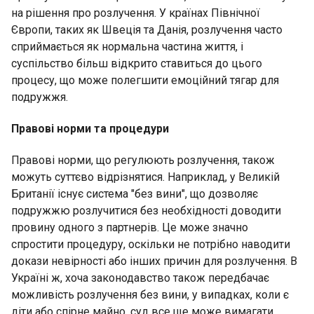
на рішення про розлучення. У країнах Північної
Європи, таких як Швеція та Данія, розлучення часто
сприймається як нормальна частина життя, і
суспільство більш відкрито ставиться до цього
процесу, що може полегшити емоційний тягар для
подружжя.
Правові норми та процедури
Правові норми, що регулюють розлучення, також
можуть суттєво відрізнятися. Наприклад, у Великій
Британії існує система "без вини", що дозволяє
подружжю розлучитися без необхідності доводити
провину одного з партнерів. Це може значно
спростити процедуру, оскільки не потрібно наводити
докази невірності або інших причин для розлучення. В
Україні ж, хоча законодавство також передбачає
можливість розлучення без вини, у випадках, коли є
діти або спірне майно, суд все ще може вимагати