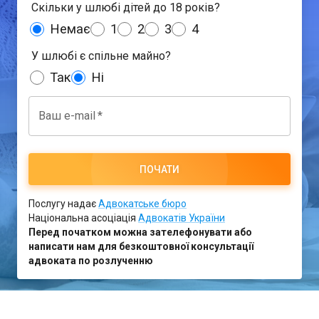
Скільки у шлюбі дітей до 18 років?
Немає
1
2
3
4
У шлюбі є спільне майно?
Так
Ні
Ваш e-mail
*
ПОЧАТИ
Послугу надає
Адвокатське бюро
Національна асоціація
Адвокатів України
Перед початком можна зателефонувати або
написати нам для безкоштовної консультації
адвоката по розлученню