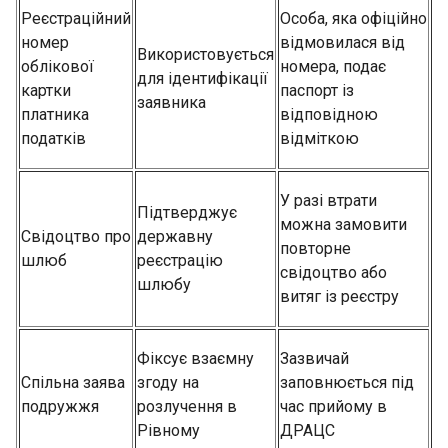
Реєстраційний
Особа, яка офіційно
номер
відмовилася від
Використовується
облікової
номера, подає
для ідентифікації
картки
паспорт із
заявника
платника
відповідною
податків
відміткою
У разі втрати
Підтверджує
можна замовити
Свідоцтво про
державну
повторне
шлюб
реєстрацію
свідоцтво або
шлюбу
витяг із реєстру
Фіксує взаємну
Зазвичай
Спільна заява
згоду на
заповнюється під
подружжя
розлучення в
час прийому в
Рівному
ДРАЦС