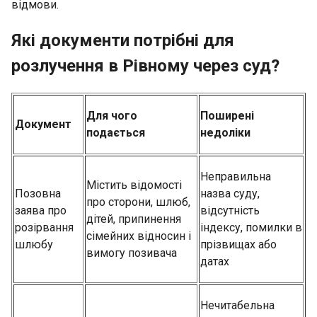
відмови.
Які документи потрібні для
розлучення в Рівному через суд?
Для чого
Поширені
Документ
подається
недоліки
Неправильна
Містить відомості
Позовна
назва суду,
про сторони, шлюб,
заява про
відсутність
дітей, припинення
розірвання
індексу, помилки в
сімейних відносин і
шлюбу
прізвищах або
вимогу позивача
датах
Нечитабельна