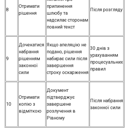
Отримати
припинення
8
Після розгляду
рішення
шлюбу та
надсилає сторонам
повний текст
Дочекатися
Якщо апеляцію не
30 днів з
набрання
подано, рішення
урахуванням
9
рішенням
набирає сили після
процесуальних
законної
завершення
правил
сили
строку оскарження
Документ
Отримати
підтверджує
Після набрання
10
копію з
завершене
законної сили
відміткою
розлучення в
Рівному