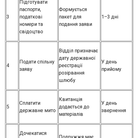
Підготувати
паспорти,
Формується
3
податкові
пакет для
1–3 дні
номери та
подання заяви
свідоцтво
Відділ призначає
дату державної
Подати спільну
У день
4
реєстрації
заяву
прийому
розірвання
шлюбу
Квитанція
Сплатити
У день
5
додається до
державне мито
звернення
матеріалів
Дочекатися
Подружжя має