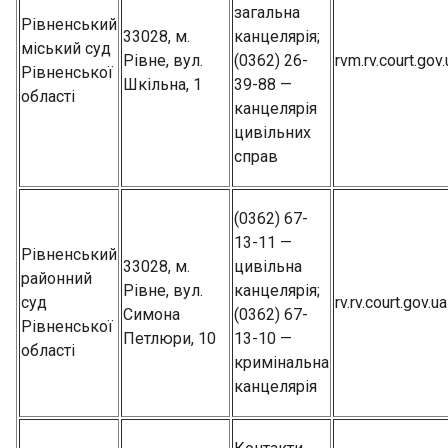
загальна
Рівненський
33028, м.
канцелярія;
міський суд
Рівне, вул.
(0362) 26-
rvm.rv.court.gov.
Рівненської
Шкільна, 1
39-88 —
області
канцелярія
цивільних
справ
(0362) 67-
13-11 —
Рівненський
33028, м.
цивільна
районний
Рівне, вул.
канцелярія;
суд
rv.rv.court.gov.ua
Симона
(0362) 67-
Рівненської
Петлюри, 10
13-10 —
області
кримінальна
канцелярія