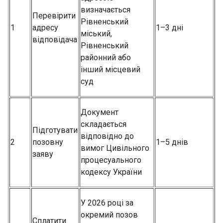
визначається
Перевірити
Рівненський
1
адресу
1–3 дні
міський,
відповідача
Рівненський
районний або
інший місцевий
суд
Документ
складається
Підготувати
відповідно до
2
позовну
1–5 днів
вимог Цивільного
заяву
процесуального
кодексу України
У 2026 році за
окремий позов
Сплатити