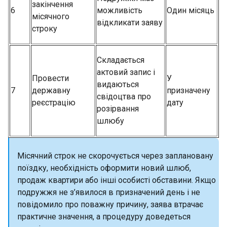
закінчення
6
можливість
Один місяць
місячного
відкликати заяву
строку
Складається
актовий запис і
Провести
У
видаються
7
державну
призначену
свідоцтва про
реєстрацію
дату
розірвання
шлюбу
Місячний строк не скорочується через заплановану
поїздку, необхідність оформити новий шлюб,
продаж квартири або інші особисті обставини. Якщо
подружжя не з’явилося в призначений день і не
повідомило про поважну причину, заява втрачає
практичне значення, а процедуру доведеться