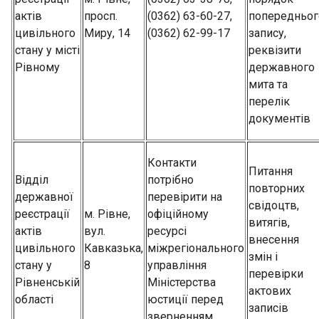
актів
просп.
(0362) 63-60-27,
попередньог
цивільного
Миру, 14
(0362) 62-99-17
запису,
стану у місті
реквізити
Рівному
державного
мита та
перелік
документів
Контакти
Питання
Відділ
потрібно
повторних
державної
перевірити на
свідоцтв,
реєстрації
м. Рівне,
офіційному
витягів,
актів
вул.
ресурсі
внесення
цивільного
Кавказька,
міжрегіонального
змін і
стану у
8
управління
перевірки
Рівненській
Міністерства
актових
області
юстиції перед
записів
зверненням