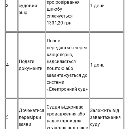
про розірвання
3
судовий
1 день
шлюбу
збір
сплачується
1331,20 грн
Позов
передається через
канцелярію,
Подати
надсилається
4
1 день
документи
поштою або
завантажується до
системи
«Електронний суд»
Суддя відкриває
Дочекатися
Залежить від
провадження або
5
перевірки
завантаження
надає строк для
заяви
суду
усунення недоліків