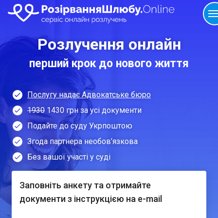
Розлучення онлайн
перший крок до нового життя
Послугу надає Адвокатське бюро
1930
1430 грн за усі документи
Подайте до суду Укрпоштою
Згода партнера необов’язкова
Без вашої участі у суді
Заповніть анкету та отримайте
документи з інструкцією на e-mail