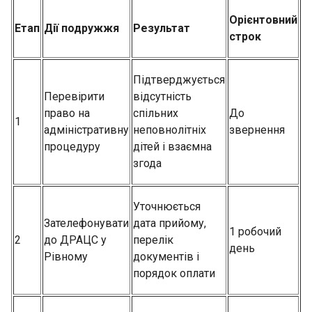
Орієнтовний
Етап
Дії подружжя
Результат
строк
Підтверджується
Перевірити
відсутність
право на
спільних
До
1
адміністративну
неповнолітніх
звернення
процедуру
дітей і взаємна
згода
Уточнюється
Зателефонувати
дата прийому,
1 робочий
2
до ДРАЦС у
перелік
день
Рівному
документів і
порядок оплати