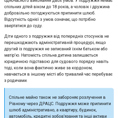
одночасного виконання двох умов. У подружжя немає
спільних дітей віком до 18 років, а чоловік і дружина
добровільно погоджуються припинити шлюб.
Відсутність однієї з умов означає, що потрібно
звертатися до суду.
Діти одного з подружжя від попередніх стосунків не
перешкоджають адміністративній процедурі, якщо
другий із подружжя не записаний їхнім батьком або
матір’ю. Натомість спільна дитина залишається
юридичною підставою для судового порядку навіть
тоді, коли вона фактично живе за кордоном,
навчається в іншому місті або тривалий час перебуває
з родичами.
Спільне майно також не забороняє розлучення в
Рівному через ДРАЦС. Подружжя може припинити
шлюб адміністративно, а квартиру, будинок,
автомобіль, кредитні зобов’язання та інші активи