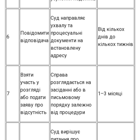
Суд направляє
ухвалу та
Від кількох
Повідомити
процесуальні
6
днів до
відповідача
документи на
кількох тижнів
встановлену
адресу
Взяти
Справа
участь у
розглядається на
розгляді
засіданні або в
7
1–3 місяці
або подати
письмовому
заяву про
порядку залежно
відсутність
від процедури
Суд вирішує
питання про