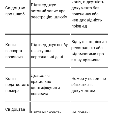
копія, відсутність
Підтверджує
Свідоцтво
документа без
актовий запис про
про шлюб
пояснення або
реєстрацію шлюбу
невідповідність
прізвищ
Відсутні сторінки з
Копія
Підтверджує особу
реєстрацією або
паспорта
та актуальні
відомостями про
позивача
персональні дані
зміну прізвища
Дозволяє
Копія
Номер у позові не
правильно
податкового
збігається з
ідентифікувати
номера
документом
позивача
Свідоцтва
Підтверджують
Не подані