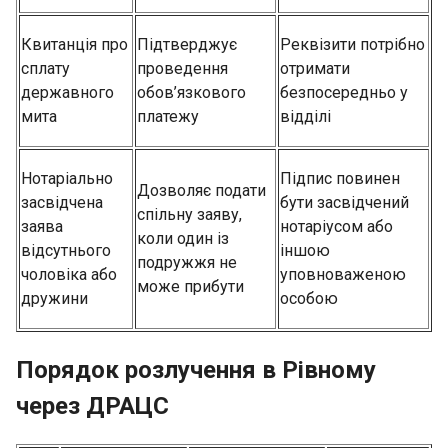
Квитанція про
Підтверджує
Реквізити потрібно
сплату
проведення
отримати
державного
обов’язкового
безпосередньо у
мита
платежу
відділі
Нотаріально
Підпис повинен
Дозволяє подати
засвідчена
бути засвідчений
спільну заяву,
заява
нотаріусом або
коли один із
відсутнього
іншою
подружжя не
чоловіка або
уповноваженою
може прибути
дружини
особою
Порядок розлучення в Рівному
через ДРАЦС