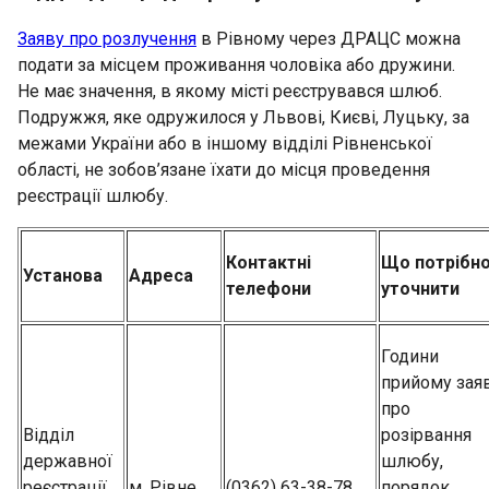
Заяву про розлучення
в Рівному через ДРАЦС можна
подати за місцем проживання чоловіка або дружини.
Не має значення, в якому місті реєструвався шлюб.
Подружжя, яке одружилося у Львові, Києві, Луцьку, за
межами України або в іншому відділі Рівненської
області, не зобов’язане їхати до місця проведення
реєстрації шлюбу.
Контактні
Що потрібн
Установа
Адреса
телефони
уточнити
Години
прийому зая
про
Відділ
розірвання
державної
шлюбу,
реєстрації
м. Рівне,
(0362) 63-38-78,
порядок