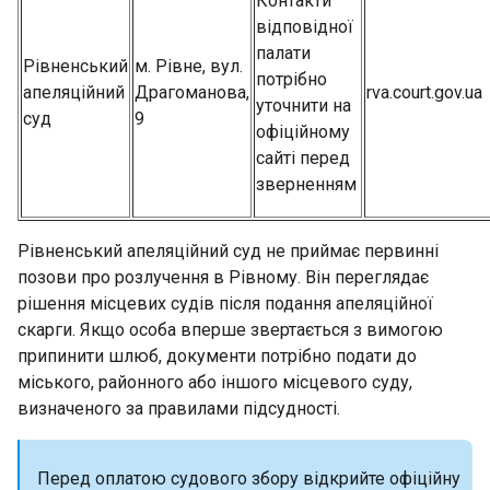
Контакти
відповідної
палати
Рівненський
м. Рівне, вул.
потрібно
апеляційний
Драгоманова,
rva.court.gov.ua
уточнити на
суд
9
офіційному
сайті перед
зверненням
Рівненський апеляційний суд не приймає первинні
позови про розлучення в Рівному. Він переглядає
рішення місцевих судів після подання апеляційної
скарги. Якщо особа вперше звертається з вимогою
припинити шлюб, документи потрібно подати до
міського, районного або іншого місцевого суду,
визначеного за правилами підсудності.
Перед оплатою судового збору відкрийте офіційну