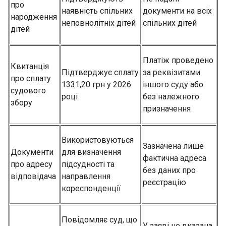
про
наявність спільних
документи на всіх
народження
неповнолітніх дітей
спільних дітей
дітей
Платіж проведено
Квитанція
Підтверджує сплату
за реквізитами
про сплату
1331,20 грн у 2026
іншого суду або
судового
році
без належного
збору
призначення
Використовуються
Зазначена лише
Документи
для визначення
фактична адреса
про адресу
підсудності та
без даних про
відповідача
направлення
реєстрацію
кореспонденції
Повідомляє суд, що
У заяві не вказана