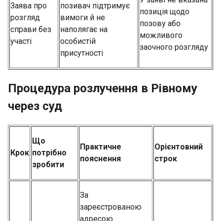
Заява про
позивач підтримує
позиція щодо
розгляд
вимоги й не
позову або
справи без
наполягає на
можливого
участі
особистій
заочного розгляду
присутності
Процедура розлучення в Рівному
через суд
Що
Практичне
Орієнтовний
Крок
потрібно
пояснення
строк
зробити
За
зареєстрованою
адресою