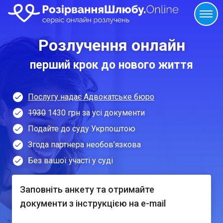
Розлучення онлайн
перший крок до нового життя
Послугу надає Адвокатське бюро
1930
1430 грн за усі документи
Подайте до суду Укрпоштою
Згода партнера необов’язкова
Без вашої участі у суді
Заповніть анкету та отримайте
документи з інструкцією на e-mail